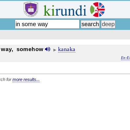
kanaka
e way, somehow
▶
En-E
ch for
more results...