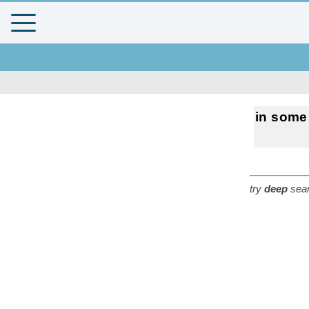
in som
try
deep
sear