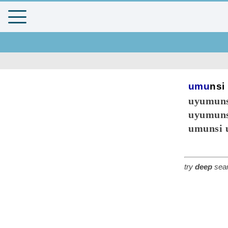
umu
nsi
uyumuns
uyumuns
umunsi u
try
deep
sear