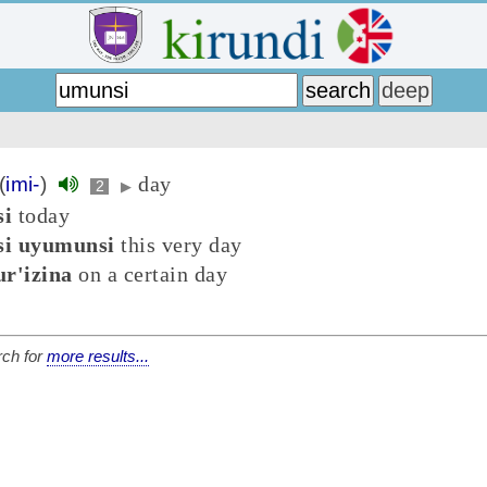
day
(
imi-
)
2
▶
i
today
i uyumunsi
this very day
r'izina
on a certain day
ch for
more results...