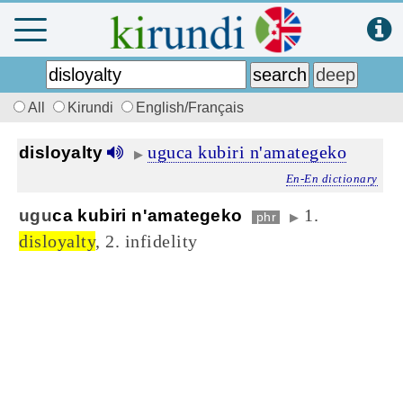
All
Kirundi
English/Français
uguca kubiri n'amategeko
disloyalty
▶
En-En dictionary
1.
ugu
ca kubiri n'amategeko
phr
▶
disloyalty
, 2. infidelity